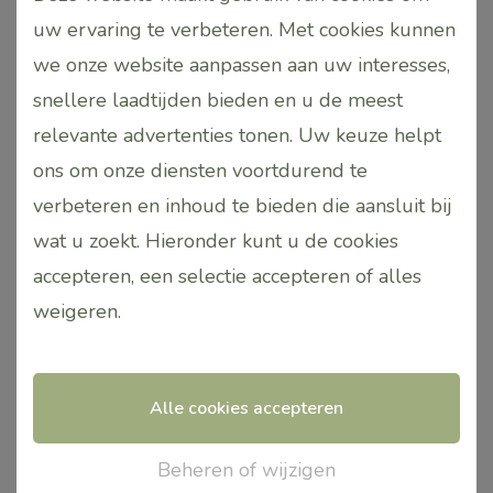
kan
kan
roller Goede Nacht
roller Warm Hart
uw ervaring te verbeteren. Met cookies kunnen
gekozen
gekozen
€
16,95
€
16,75
we onze website aanpassen aan uw interesses,
worden
worden
snellere laadtijden bieden en u de meest
op
op
Opties
Opties
relevante advertenties tonen. Uw keuze helpt
selecteren
selecteren
de
de
ons om onze diensten voortdurend te
productpagina
productpagina
verbeteren en inhoud te bieden die aansluit bij
wat u zoekt. Hieronder kunt u de cookies
accepteren, een selectie accepteren of alles
weigeren
.
Alle cookies accepteren
Aromafume Guang |
Aromafume Hëi’án |
Beheren of wijzigen
Roomspray
Roomspray