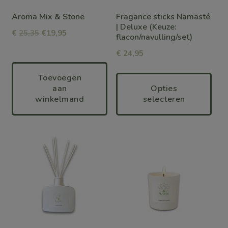
optie
optie
Aroma Mix & Stone
Fragance sticks Namasté
kan
kan
| Deluxe (Keuze:
€
25,35
€19,95
flacon/navulling/set)
gekozen
gekozen
€
24,95
worden
worden
op
op
Toevoegen
aan
Opties
de
de
winkelmand
selecteren
productpagina
productpagina
Dit
product
heeft
meerdere
variaties.
Deze