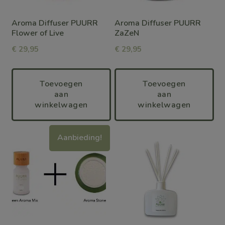
Aroma Diffuser PUURR
Aroma Diffuser PUURR
Flower of Live
ZaZeN
€
29,95
€
29,95
Toevoegen
Toevoegen
aan
aan
winkelwagen
winkelwagen
Dit
Dit
Aanbieding!
product
product
heeft
heeft
meerdere
meerdere
variaties.
variaties.
Deze
Deze