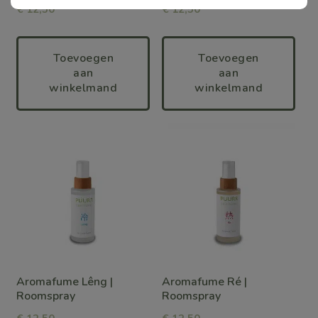
€
12,50
€
12,50
Toevoegen
Toevoegen
aan
aan
winkelmand
winkelmand
Aromafume Lêng |
Aromafume Ré |
Roomspray
Roomspray