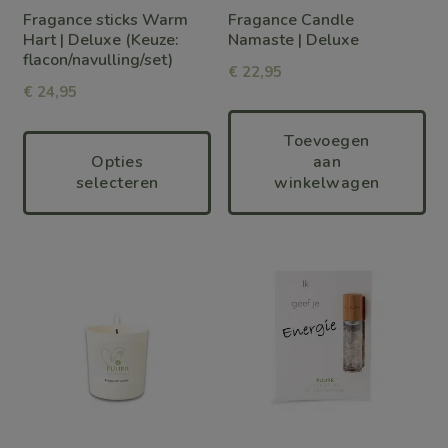
optie
Fragance sticks Warm
Fragance Candle
kan
Hart | Deluxe (Keuze:
Namaste | Deluxe
flacon/navulling/set)
gekozen
€
22,95
€
24,95
worden
op
Toevoegen
Opties
aan
de
selecteren
winkelwagen
productpagina
Dit
product
heeft
meerdere
variaties.
Deze
optie