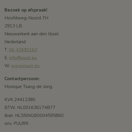
Bezoek op afspraak!
Hoofdweg-Noord 7H
2913 LB
Nieuwerkerk aan den IJssel
Nederland
T.
06-42690163
E.
info@puurr.eu
W.
www.puurr.eu
Contactpersoon:
Monique Tsang-de Jong
KVK.24412380
BTW. NL001636174B77
Iban. NL55INGB0004595860
onv. PUURR