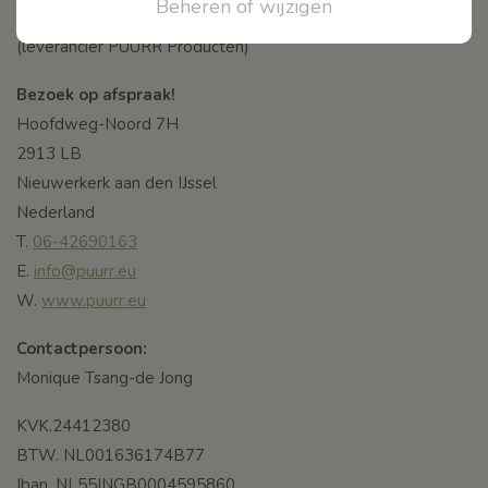
Beheren of wijzigen
PUURR Skin Care
(leverancier PUURR Producten)
Bezoek op afspraak!
Hoofdweg-Noord 7H
2913 LB
Nieuwerkerk aan den IJssel
Nederland
T.
06-42690163
E.
info@puurr.eu
W.
www.puurr.eu
Contactpersoon:
Monique Tsang-de Jong
KVK.24412380
BTW. NL001636174B77
Iban. NL55INGB0004595860