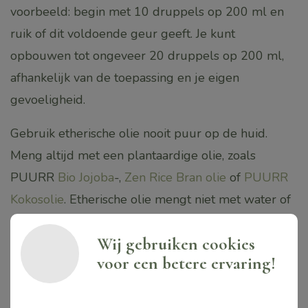
voorbeeld: begin met 10 druppels op 200 ml en
ruik of dit voldoende geur geeft. Je kunt
opbouwen tot ongeveer 20 druppels op 200 ml,
afhankelijk van de toepassing en je eigen
gevoeligheid.
Gebruik etherische olie nooit puur op de huid.
Meng altijd met een plantaardige olie, zoals
PUURR
Bio Jojoba
-,
Zen Rice Bran olie
of
PUURR
Kokosolie
. Etherische olie mengt niet met water of
crèmes zonder emulgator: vermijd daarom direct
Wij gebruiken cookies
mengen met badwater, lotions of crèmes zonder
voor een betere ervaring!
de juiste kennis of ingrediënten. Voor gebruik in
bad kan een kleine hoeveelheid (plantaardige)