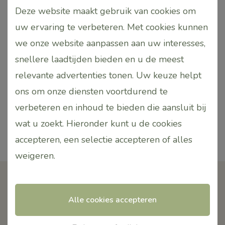
melk of honing tijdelijk helpen om de olie beter te
Deze website maakt gebruik van cookies om
verdelen, maar dit vervangt geen echte emulgator.
uw ervaring te verbeteren. Met cookies kunnen
Gebruik daarom altijd met zorg.Voor gebruik in een
we onze website aanpassen aan uw interesses,
diffuser: voeg enkele druppels toe aan water
snellere laadtijden bieden en u de meest
volgens de instructies van je apparaat. Vermijd
relevante advertenties tonen. Uw keuze helpt
contact met ogen, slijmvliezen en gevoelige
ons om onze diensten voortdurend te
huidzones. Buiten bereik van kinderen houden en
verbeteren en inhoud te bieden die aansluit bij
niet gebruiken tijdens zwangerschap zonder
wat u zoekt. Hieronder kunt u de cookies
professioneel advies.
accepteren, een selectie accepteren of alles
weigeren
.
Alle cookies accepteren
Contact