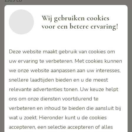
Nieuwerkerk aan den IJssel
Nederland
Wij gebruiken cookies
T.
06-42690163
voor een betere ervaring!
E.
info@puurr.eu
W.
www.puurr.eu
Deze website maakt gebruik van cookies om
Contactpersoon:
uw ervaring te verbeteren. Met cookies kunnen
Monique Tsang-de Jong
we onze website aanpassen aan uw interesses,
KVK.24412380
snellere laadtijden bieden en u de meest
BTW. NL001636174B77
relevante advertenties tonen. Uw keuze helpt
Iban. NL55INGB0004595860
onv. PUURR
ons om onze diensten voortdurend te
verbeteren en inhoud te bieden die aansluit bij
wat u zoekt. Hieronder kunt u de cookies
Service
accepteren, een selectie accepteren of alles