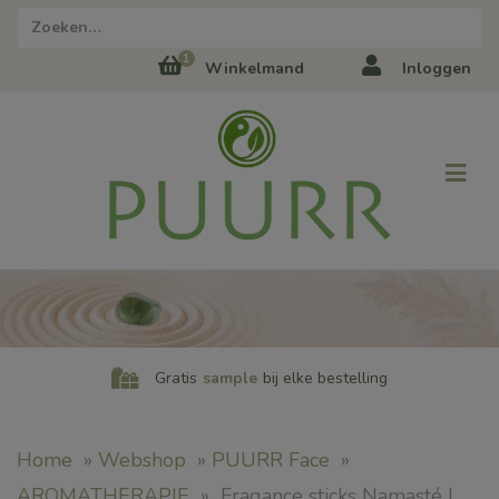
Zoeken naar:
1
Winkelmand
Inloggen
Gratis
sample
bij elke bestelling
Home
»
Webshop
»
PUURR Face
»
AROMATHERAPIE
»
Fragance sticks Namasté |