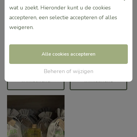
wat u zoekt. Hieronder kunt u de cookies
variaties.
variaties.
accepteren, een selectie accepteren of alles
Deze
Deze
weigeren
.
optie
optie
Spa Shen Body oil
ZeN Rice Bran Oil Jasmin
kan
kan
€
23,95
€
22,95
gekozen
gekozen
Alle cookies accepteren
worden
worden
Toevoegen
Toevoegen
op
op
Beheren of wijzigen
aan
aan
de
de
winkelmand
winkelmand
productpagina
productpagina