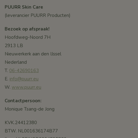
PUURR Skin Care
(leverancier PUURR Producten)
Bezoek op afspraak!
Hoofdweg-Noord 7H
2913 LB
Nieuwerkerk aan den IJssel
Nederland
T.
06-42690163
E.
info@puurr.eu
W.
www.puurr.eu
Contactpersoon:
Monique Tsang-de Jong
KVK.24412380
BTW. NL001636174B77