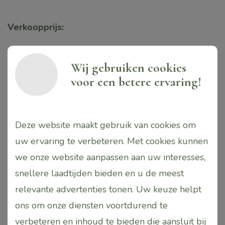
Verkoopprijs:
Flacons met sticks 200ml. € 24,95 – In luxe
Wij gebruiken cookies
box
voor een betere ervaring!
Navulzak 450ml. € 32,95
Set Flacon + navulling € 49,95 – In luxe box
Deze website maakt gebruik van cookies om
Gerelateerde producten
uw ervaring te verbeteren. Met cookies kunnen
we onze website aanpassen aan uw interesses,
snellere laadtijden bieden en u de meest
Dit
Dit
relevante advertenties tonen. Uw keuze helpt
product
product
ons om onze diensten voortdurend te
heeft
heeft
verbeteren en inhoud te bieden die aansluit bij
meerdere
meerdere