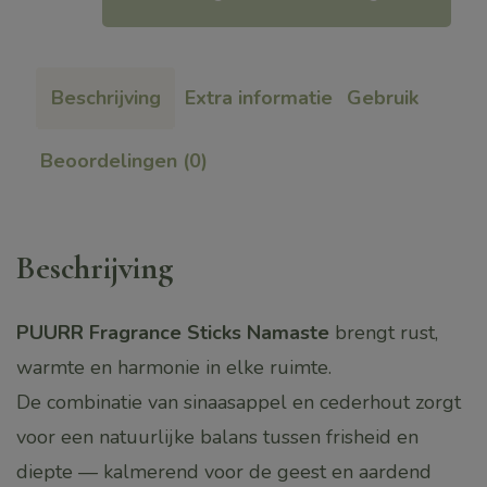
sticks
Namasté
|
Beschrijving
Extra informatie
Gebruik
Deluxe
(Keuze:
Beoordelingen (0)
flacon/navulling/set)
aantal
Beschrijving
PUURR Fragrance Sticks Namaste
brengt rust,
warmte en harmonie in elke ruimte.
De combinatie van sinaasappel en cederhout zorgt
voor een natuurlijke balans tussen frisheid en
diepte — kalmerend voor de geest en aardend