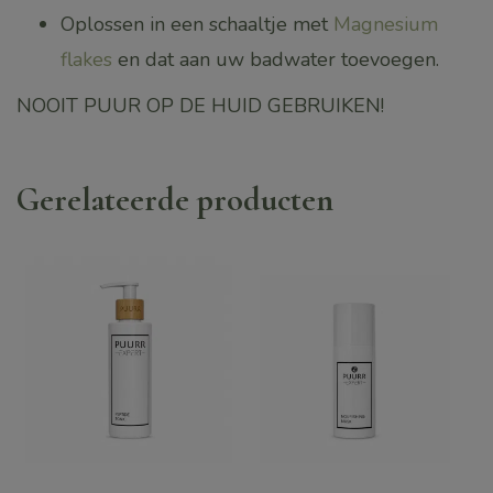
Oplossen in een schaaltje met
Magnesium
flakes
en dat aan uw badwater toevoegen.
NOOIT PUUR OP DE HUID GEBRUIKEN!
Gerelateerde producten
Dit
Dit
product
product
heeft
heeft
meerdere
meerdere
variaties.
variaties.
Deze
Deze
optie
optie