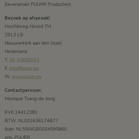
(leverancier PUURR Producten)
Bezoek op afspraak!
Hoofdweg-Noord 7H
2913 LB
Nieuwerkerk aan den IJssel
Nederland
T.
06-42690163
E.
info@puurr.eu
W.
www.puurr.eu
Contactpersoon:
Monique Tsang-de Jong
KVK.24412380
BTW. NL001636174B77
Iban. NL55INGB0004595860
onv. PUURR