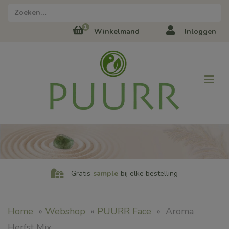
Zoeken naar:
1
Winkelmand
Inloggen
Gratis
sample
bij elke bestelling
Home
»
Webshop
»
PUURR Face
»
Aroma
Herfst Mix