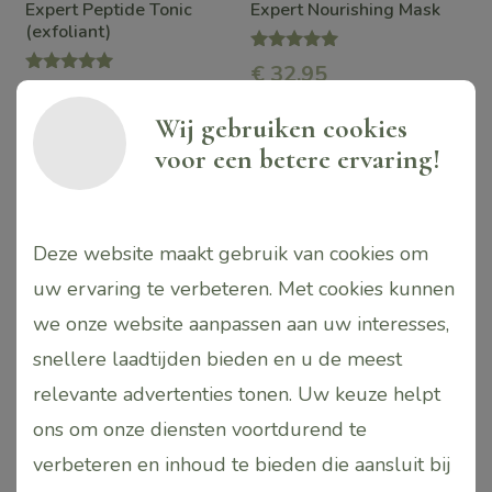
Expert Peptide Tonic
Expert Nourishing Mask
kan
kan
(exfoliant)
gekozen
gekozen
Waardering
€
32,95
5.00
Waardering
€
32,95
worden
worden
uit 5
5.00
uit 5
Wij gebruiken cookies
op
op
voor een betere ervaring!
de
de
Toevoegen
Toevoegen
aan
aan
productpagina
productpagina
winkelwagen
winkelwagen
Deze website maakt gebruik van cookies om
uw ervaring te verbeteren. Met cookies kunnen
Dit
we onze website aanpassen aan uw interesses,
product
snellere laadtijden bieden en u de meest
heeft
relevante advertenties tonen. Uw keuze helpt
meerdere
ons om onze diensten voortdurend te
variaties.
verbeteren en inhoud te bieden die aansluit bij
Deze