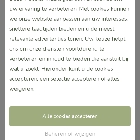
Door de natuurlijke oorsprong is dit serum
uw ervaring te verbeteren. Met cookies kunnen
geschikt voor vrijwel ieder huidtype, ook de
we onze website aanpassen aan uw interesses,
gevoelige huid.
snellere laadtijden bieden en u de meest
30 ml.
relevante advertenties tonen. Uw keuze helpt
ons om onze diensten voortdurend te
Gerelateerde producten
verbeteren en inhoud te bieden die aansluit bij
wat u zoekt. Hieronder kunt u de cookies
Dit
accepteren, een selectie accepteren of alles
product
weigeren
.
heeft
meerdere
Alle cookies accepteren
variaties.
Deze
Beheren of wijzigen
optie