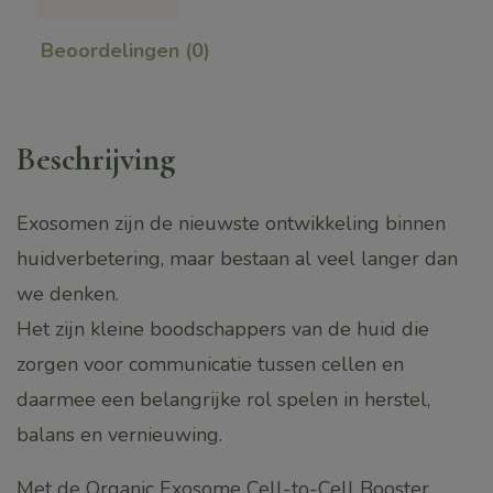
Cell
Booster
Beoordelingen (0)
With
Goij
Exosomen
Beschrijving
aantal
Exosomen zijn de nieuwste ontwikkeling binnen
huidverbetering, maar bestaan al veel langer dan
we denken.
Het zijn kleine boodschappers van de huid die
zorgen voor communicatie tussen cellen en
daarmee een belangrijke rol spelen in herstel,
balans en vernieuwing.
Met de Organic Exosome Cell-to-Cell Booster