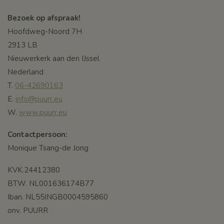
Bezoek op afspraak!
Hoofdweg-Noord 7H
2913 LB
Nieuwerkerk aan den IJssel
Nederland
T.
06-42690163
E.
info@puurr.eu
W.
www.puurr.eu
Contactpersoon:
Monique Tsang-de Jong
KVK.24412380
BTW. NL001636174B77
Iban. NL55INGB0004595860
onv. PUURR