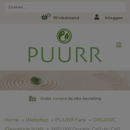
Zoeken naar:
1
Winkelmand
Inloggen
Gratis
sample
bij elke bestelling
Home
»
Webshop
»
PUURR Face
»
ORGANIC
(Gevoelige huid)
»
NIEUW! Organic Cell-to-Cell