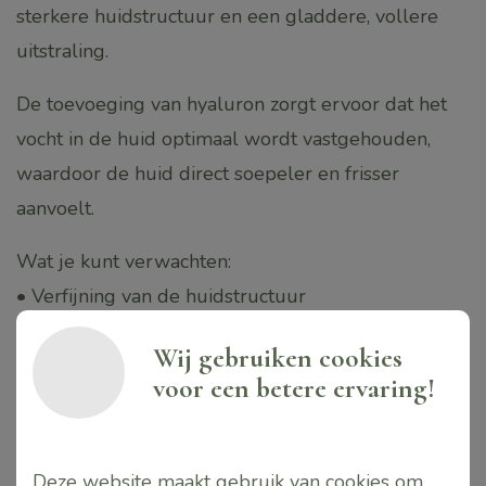
sterkere huidstructuur en een gladdere, vollere
uitstraling.
De toevoeging van hyaluron zorgt ervoor dat het
vocht in de huid optimaal wordt vastgehouden,
waardoor de huid direct soepeler en frisser
aanvoelt.
Wat je kunt verwachten:
• Verfijning van de huidstructuur
• Ondersteuning van de huidbarrière
Wij gebruiken cookies
• Meer balans en rust in de huid
voor een betere ervaring!
• Een frisse, gezonde uitstraling
• Een zichtbaar gladdere en vollere huid
Deze website maakt gebruik van cookies om