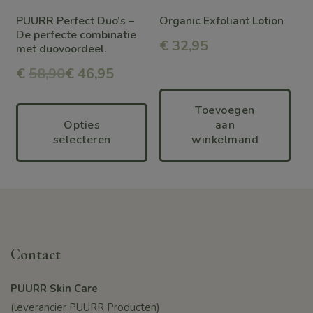
optie
optie
PUURR Perfect Duo’s –
Organic Exfoliant Lotion
kan
kan
De perfecte combinatie
€
32,95
met duovoordeel.
gekozen
gekozen
€
58,90
€ 46,95
worden
worden
op
op
Toevoegen
de
de
Opties
aan
selecteren
winkelmand
productpagina
productpagina
Contact
PUURR Skin Care
(leverancier PUURR Producten)