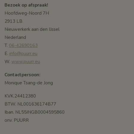
Bezoek op afspraak!
Hoofdweg-Noord 7H
2913 LB
Nieuwerkerk aan den IJssel
Nederland
T.
06-42690163
E.
info@puurr.eu
W.
www.puurr.eu
Contactpersoon:
Monique Tsang-de Jong
KVK.24412380
BTW. NL001636174B77
Iban. NL55INGB0004595860
onv. PUURR