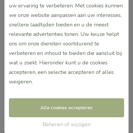
Lotion (mini 30 ml.)|
D/N Cream | Mini 15ml.
uw ervaring te verbeteren. Met cookies kunnen
OP=OP
€
16,20
we onze website aanpassen aan uw interesses,
€
10,95
€ 8,95
snellere laadtijden bieden en u de meest
relevante advertenties tonen. Uw keuze helpt
Toevoegen
Toevoegen
ons om onze diensten voortdurend te
aan
aan
verbeteren en inhoud te bieden die aansluit bij
winkelwagen
winkelwagen
wat u zoekt. Hieronder kunt u de cookies
accepteren, een selectie accepteren of alles
Dit
Dit
Aanbieding!
weigeren
.
product
product
heeft
heeft
meerdere
meerdere
Alle cookies accepteren
variaties.
variaties.
Deze
Deze
Beheren of wijzigen
optie
optie