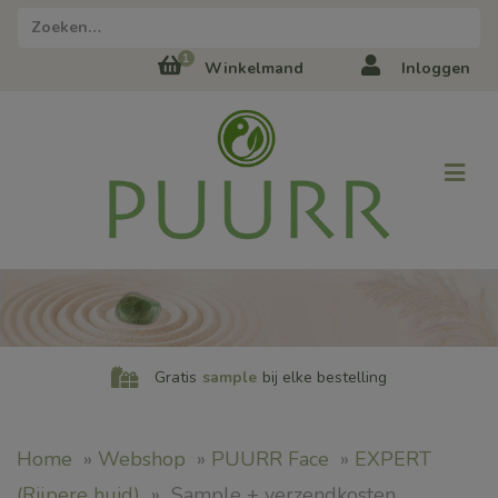
Zoeken naar:
1
Winkelmand
Inloggen
Gratis
sample
bij elke bestelling
Home
»
Webshop
»
PUURR Face
»
EXPERT
(Rijpere huid)
»
Sample + verzendkosten