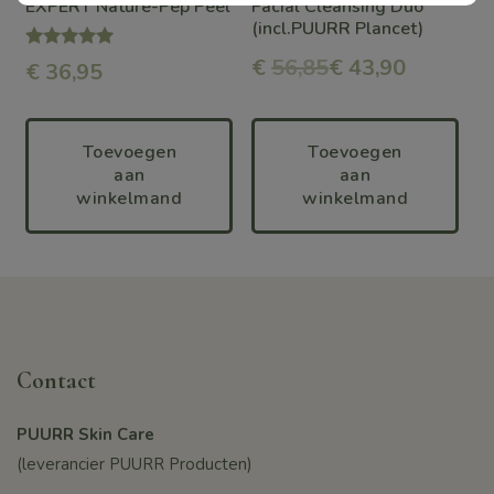
EXPERT Nature-Pep Peel
Facial Cleansing Duo
kan
kan
(incl.PUURR Plancet)
gekozen
gekozen
Waardering
€
56,85
€ 43,90
€
36,95
5.00
worden
worden
uit 5
op
op
Toevoegen
Toevoegen
de
de
aan
aan
winkelmand
winkelmand
productpagina
productpagina
Contact
PUURR Skin Care
(leverancier PUURR Producten)