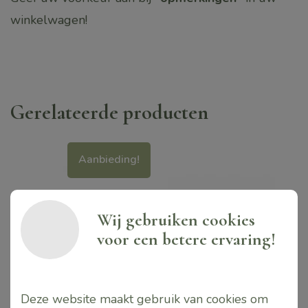
winkelwagen!
Gerelateerde producten
Aanbieding!
Wij gebruiken cookies
voor een betere ervaring!
Deze website maakt gebruik van cookies om
EXPERT Nature-pep
Expert Fading Prebiotic