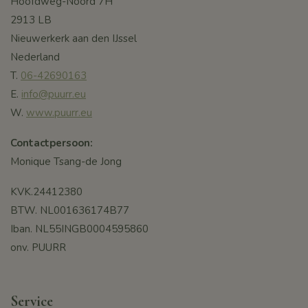
Hoofdweg-Noord 7H
2913 LB
Nieuwerkerk aan den IJssel
Nederland
T.
06-42690163
E.
info@puurr.eu
W.
www.puurr.eu
Contactpersoon:
Monique Tsang-de Jong
KVK.24412380
BTW. NL001636174B77
Iban. NL55INGB0004595860
onv. PUURR
Service