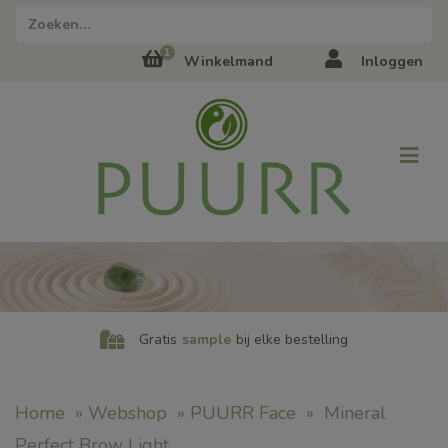
Zoeken naar:
1
Winkelmand
Inloggen
Gratis
sample
bij elke bestelling
Home
»
Webshop
»
PUURR Face
»
Mineral
Perfect Brow Light