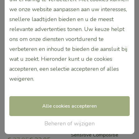
Waardering
€
32,95
worden
worden
we onze website aanpassen aan uw interesses,
5.00
uit 5
op
op
snellere laadtijden bieden en u de meest
de
de
relevante advertenties tonen. Uw keuze helpt
Toevoegen
Toevoegen
aan
aan
productpagina
productpagina
ons om onze diensten voortdurend te
winkelwagen
winkelwagen
verbeteren en inhoud te bieden die aansluit bij
wat u zoekt. Hieronder kunt u de cookies
Aanbieding!
accepteren, een selectie accepteren of alles
weigeren
.
Alle cookies accepteren
Beheren of wijzigen
Intense Facial Oil & Cups
Aroma Facecare
Sensitive Compositie