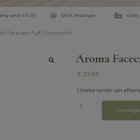
ding vanaf
€75,00
iDEAL betalingen
Gratis
a Facecare AgE Compositie
Aroma Facec
€
23,95
Unieke combi van etheris
Aroma
Toevoege
Facecare
AgE
Compositie