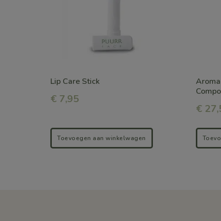
Lip Care Stick
Aroma
Compos
€
7,95
€
27,
Toevoegen aan winkelwagen
Toevo