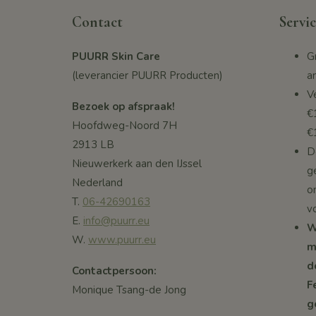
Contact
Servic
PUURR Skin Care
G
(leverancier PUURR Producten)
a
V
Bezoek op afspraak!
€
Hoofdweg-Noord 7H
€
2913 LB
De
Nieuwerkerk aan den IJssel
g
Nederland
o
T.
06-42690163
v
E.
info@puurr.eu
W
W.
www.puurr.eu
m
d
Contactpersoon:
F
Monique Tsang-de Jong
g