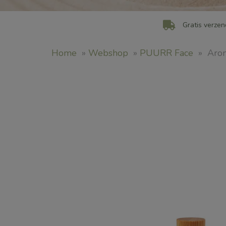
Gratis verzen
Home
»
Webshop
»
PUURR Face
»
Arom