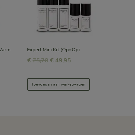
variaties.
Deze
optie
kan
gekozen
 Warm
Expert Mini Kit (Op=Op)
worden
€
75,70
€ 49,95
op
de
productpagina
Toevoegen aan winkelwagen