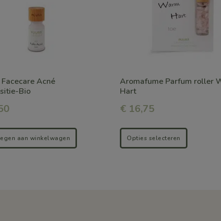
variaties.
Deze
optie
kan
gekozen
 Facecare Acné
Aromafume Parfum roller
worden
itie-Bio
Hart
op
50
€
16,75
de
productpagina
egen aan winkelwagen
Opties selecteren