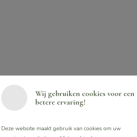
aantal
Wij gebruiken cookies voor een
betere ervaring!
ositie als extra’s bij de verzorging van de ouder word
e geur stimuleert de collageenproductie.
Deze website maakt gebruik van cookies om uw