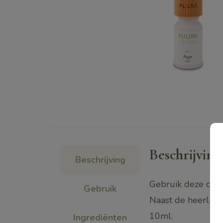
Beschrijving
Beschrijving
Gebruik deze comp
Gebruik
Naast de heerlijk
10ml.
Ingrediënten