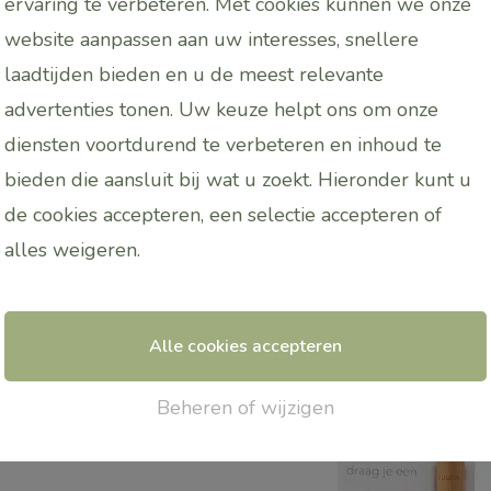
ervaring te verbeteren. Met cookies kunnen we onze
rdunnen met een basis olie nooit puur op de huid geb
website aanpassen aan uw interesses, snellere
laadtijden bieden en u de meest relevante
advertenties tonen. Uw keuze helpt ons om onze
diensten voortdurend te verbeteren en inhoud te
bieden die aansluit bij wat u zoekt. Hieronder kunt u
de cookies accepteren, een selectie accepteren of
alles
weigeren
.
Alle cookies accepteren
Dit
Beheren of wijzigen
product
heeft
meerdere