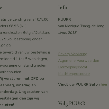
e
Info
ratis verzending vanaf
€75,00
PUURR
nders €8,95 (NL)
van Monique Tsang-de Jong
erzendkosten België/Duitsland
sinds 2013
12,95 bij besteding onder
100,00
 levertijd van uw bestelling is
Privacy Verklaring
emiddeld 1 tot 5 werkdagen,
Algemene Voorwaarden
nvoorziene omstandigheden
Herroepingsrecht
oorbehouden
Klachtenprocedure
ij versturen met DPD op
Vindt uw PUURR Salon
hier
aandag, dinsdag en
onderdag. Uitgesloten van
eestdagen dan zijn wij
Volg PUURR
esloten!