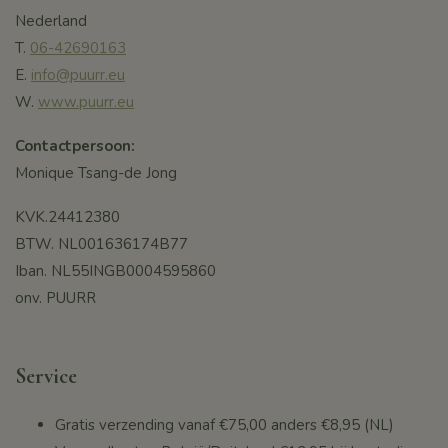
Nederland
T.
06-42690163
E.
info@puurr.eu
W.
www.puurr.eu
Contactpersoon:
Monique Tsang-de Jong
KVK.24412380
BTW. NL001636174B77
Iban. NL55INGB0004595860
onv. PUURR
Service
Gratis verzending vanaf
€75,00
anders €8,95 (NL)