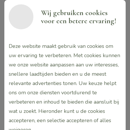
de
Toevoegen
Wij gebruiken cookies
aan
Opties
productpagina
voor een betere ervaring!
winkelwagen
selecteren
Dit
Dit
Aanbieding!
Deze website maakt gebruik van cookies om
product
product
uw ervaring te verbeteren. Met cookies kunnen
heeft
heeft
we onze website aanpassen aan uw interesses,
meerdere
meerdere
snellere laadtijden bieden en u de meest
variaties.
variaties.
relevante advertenties tonen. Uw keuze helpt
Deze
Deze
ons om onze diensten voortdurend te
optie
optie
verbeteren en inhoud te bieden die aansluit bij
Expert Mini Kit (Op=Op)
Expert Nourishing Mask
kan
kan
wat u zoekt. Hieronder kunt u de cookies
€
75,70
€ 49,95
gekozen
gekozen
Waardering
€
32,95
accepteren, een selectie accepteren of alles
5.00
worden
worden
uit 5
weigeren
.