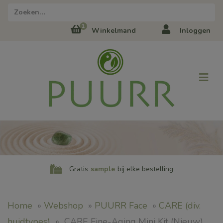
Zoeken naar:
1
Winkelmand
Inloggen
Gratis
sample
bij elke bestelling
Home
»
Webshop
»
PUURR Face
»
CARE (div.
huidtypes)
»
CARE Fine-Aging Mini Kit (Nieuw)