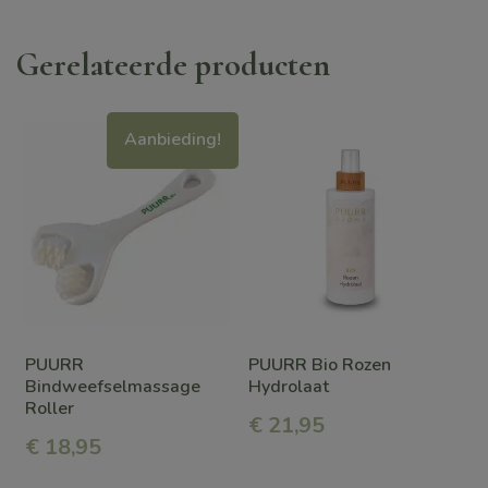
Gerelateerde producten
Dit
Aanbieding!
product
heeft
meerdere
variaties.
Deze
optie
PUURR
PUURR Bio Rozen
kan
Bindweefselmassage
Hydrolaat
Roller
gekozen
€
21,95
€
18,95
worden
op