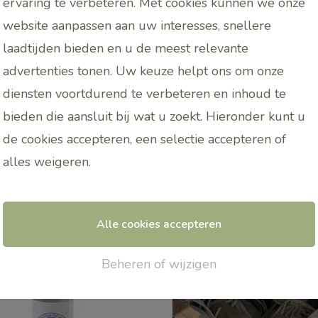
ervaring te verbeteren. Met cookies kunnen we onze
id. Bevat o.a. Vitamine A, E, D en anti-oxydanten. 2% c
website aanpassen aan uw interesses, snellere
t geeft bij stress voor een betere mentale gezondheid.
laadtijden bieden en u de meest relevante
advertenties tonen. Uw keuze helpt ons om onze
diensten voortdurend te verbeteren en inhoud te
bieden die aansluit bij wat u zoekt. Hieronder kunt u
de cookies accepteren, een selectie accepteren of
alles
weigeren
.
Alle cookies accepteren
Beheren of wijzigen