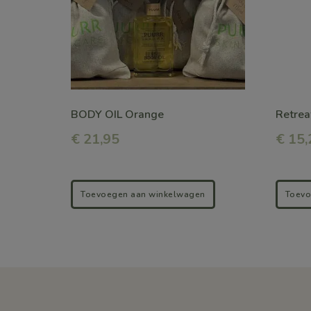
BODY OIL Orange
Retrea
€
21,95
€
15,
Toevoegen aan winkelwagen
Toevo