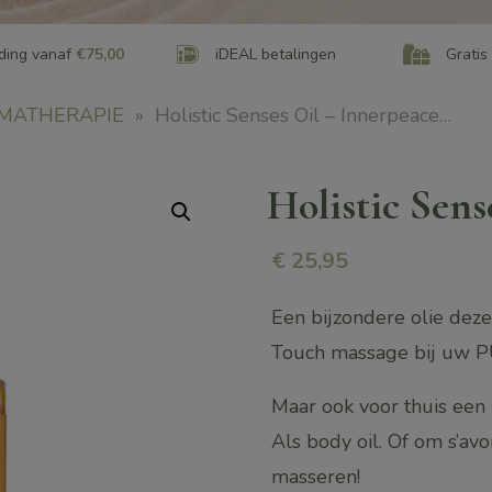
ding vanaf
€75,00
iDEAL betalingen
Gratis
MATHERAPIE
»
Holistic Senses Oil – Innerpeace…
Holistic Sen
€
25,95
Een bijzondere olie dez
Touch massage bij uw 
Maar ook voor thuis ee
Als body oil. Of om s’av
masseren!