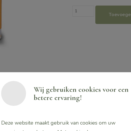
Holistic
Toevoege
Senses
Oil
-
Innerpeace...
aantal
Wij gebruiken cookies voor een
betere ervaring!
ood health resistance
Deze website maakt gebruik van cookies om uw
ie van biologische Jojoba en Avocado olie. Deze mooie c