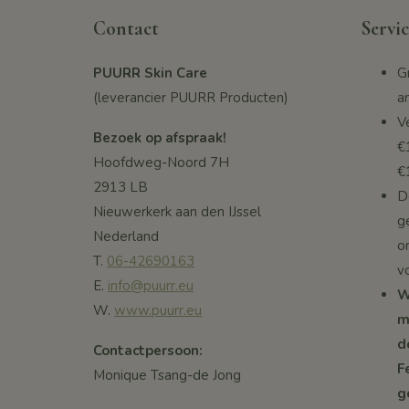
Contact
Servic
PUURR Skin Care
G
(leverancier PUURR Producten)
a
V
Bezoek op afspraak!
€
Hoofdweg-Noord 7H
€
2913 LB
De
Nieuwerkerk aan den IJssel
g
Nederland
o
T.
06-42690163
v
E.
info@puurr.eu
W
W.
www.puurr.eu
m
d
Contactpersoon:
F
Monique Tsang-de Jong
g