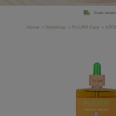
Gratis verzen
Home
»
Webshop
»
PUURR Face
»
ARO