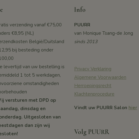
e
Info
ratis verzending vanaf
€75,00
PUURR
nders €8,95 (NL)
van Monique Tsang-de Jong
erzendkosten België/Duitsland
sinds 2013
12,95 bij besteding onder
100,00
 levertijd van uw bestelling is
Privacy Verklaring
emiddeld 1 tot 5 werkdagen,
Algemene Voorwaarden
nvoorziene omstandigheden
Herroepingsrecht
oorbehouden
Klachtenprocedure
ij versturen met DPD op
Vindt uw PUURR Salon
hier
aandag, dinsdag en
onderdag. Uitgesloten van
eestdagen dan zijn wij
Volg PUURR
esloten!