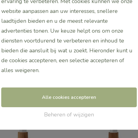
pels in het water van een PUURR
aromabrander
/
Diffu
ervaring te verbeteren. Met cookies kunnen we onze
ls bij een neutrale body olie.
website aanpassen aan uw interesses, snellere
een schaaltje met
Magnesium flakes
en dat aan uw bad
laadtijden bieden en u de meest relevante
advertenties tonen. Uw keuze helpt ons om onze
DE HUID GEBRUIKEN!
diensten voortdurend te verbeteren en inhoud te
bieden die aansluit bij wat u zoekt. Hieronder kunt u
de cookies accepteren, een selectie accepteren of
alles
weigeren
.
Alle cookies accepteren
Beheren of wijzigen