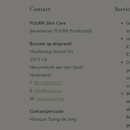
Contact
Servic
PUURR Skin Care
G
(leverancier PUURR Producten)
a
V
Bezoek op afspraak!
€
Hoofdweg-Noord 7H
€
2913 LB
De
Nieuwerkerk aan den IJssel
g
Nederland
o
T.
06-42690163
v
E.
info@puurr.eu
W
W.
www.puurr.eu
m
d
Contactpersoon:
F
Monique Tsang-de Jong
g