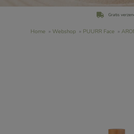
Gratis verzen
Home
»
Webshop
»
PUURR Face
»
ARO