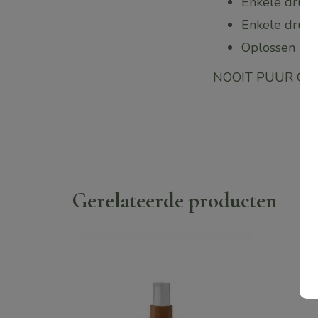
Enkele drup
Enkele druppe
Oplossen in 
NOOIT PUUR OP 
Gerelateerde producten