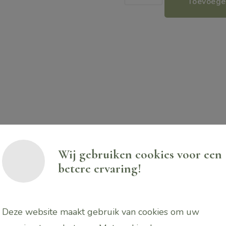
Toevoege
Zomer
Mix
aantal
Wij gebruiken cookies voor een
betere ervaring!
n paar druppels op de
PUURR Aroma stone
Deze website maakt gebruik van cookies om uw