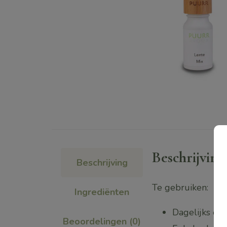
Beschrijving
Beschrijving
Te gebruiken:
Ingrediënten
Dagelijks ee
Beoordelingen (0)