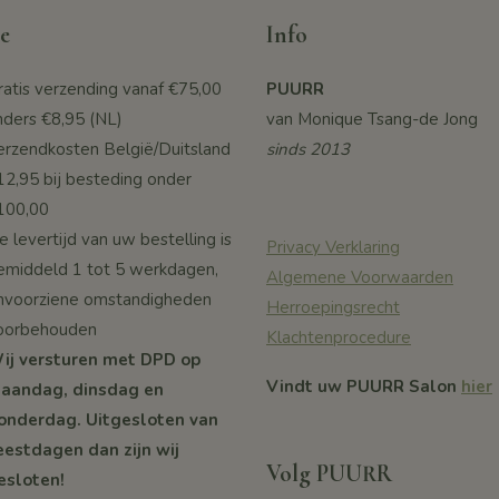
e
Info
ratis verzending vanaf
€75,00
PUURR
nders €8,95 (NL)
van Monique Tsang-de Jong
erzendkosten België/Duitsland
sinds 2013
12,95 bij besteding onder
100,00
 levertijd van uw bestelling is
Privacy Verklaring
emiddeld 1 tot 5 werkdagen,
Algemene Voorwaarden
nvoorziene omstandigheden
Herroepingsrecht
oorbehouden
Klachtenprocedure
ij versturen met DPD op
Vindt uw PUURR Salon
hier
aandag, dinsdag en
onderdag. Uitgesloten van
eestdagen dan zijn wij
Volg PUURR
esloten!