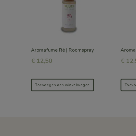
Aromafume Ré | Roomspray
Aroma
€
12,50
€
12,
Toevoegen aan winkelwagen
Toevo