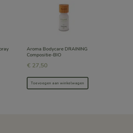
pray
Aroma Bodycare DRAINING
Compositie-BIO
€
27,50
Toevoegen aan winkelwagen