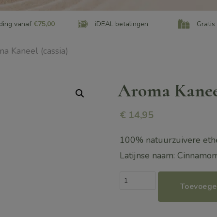
ding vanaf
€75,00
iDEAL betalingen
Gratis
a Kaneel (cassia)
Aroma Kaneel
€
14,95
100% natuurzuivere ethe
Latijnse naam: Cinnamo
Aroma
Toevoege
Kaneel
(cassia)