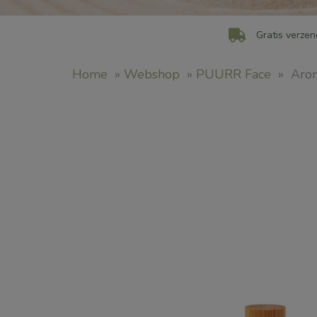
Gratis verzen
Home
»
Webshop
»
PUURR Face
»
Arom