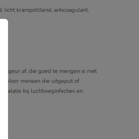
 licht krampstillend, anticoagulant,
eelgeur af, die goed te mengen is met
er. Voor mensen die uitgeput of
nhalatie bij luchtweginfecties en