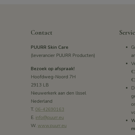
Contact
Servic
PUURR Skin Care
G
(leverancier PUURR Producten)
a
V
Bezoek op afspraak!
€
Hoofdweg-Noord 7H
€
2913 LB
De
Nieuwerkerk aan den IJssel
g
Nederland
o
T.
06-42690163
v
E.
info@puurr.eu
W
W.
www.puurr.eu
m