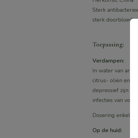
Sterk antibacterie
sterk doorbloedi
toepassing:
Verdampen:
In water van arom
citrus- oliën en 
depressief zijn we
infecties van voorh
Dosering enkele d
Op de huid: