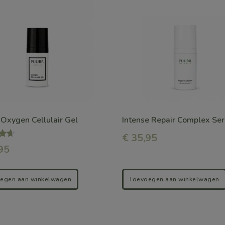
ere
es.
en
 Oxygen Cellulair Gel
Intense Repair Complex Se
en
€
35,95
ing
95
ctpagina
egen aan winkelwagen
Toevoegen aan winkelwagen