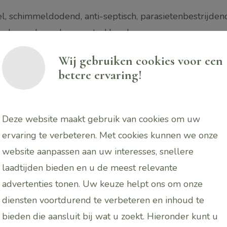
el, schimmeldodend, anti-septisch, parasietenbestrijdend,
ngsbevorderend, samentrekkend.
Wij gebruiken cookies voor een
betere ervaring!
abrander of diffuser geeft kaneel een warme zoete kan
Deze website maakt gebruik van cookies om uw
ylang ylang. Zorgt voor opwekkende en stimulerende sfe
ervaring te verbeteren. Met cookies kunnen we onze
rkt het bijzonder opbeurend en verwarmend. Helpt bij i
website aanpassen aan uw interesses, snellere
oofds- en bijholten. En bij acute bronchitis.
laadtijden bieden en u de meest relevante
advertenties tonen. Uw keuze helpt ons om onze
ruppels aan het water toevoegen.
diensten voortdurend te verbeteren en inhoud te
bieden die aansluit bij wat u zoekt. Hieronder kunt u