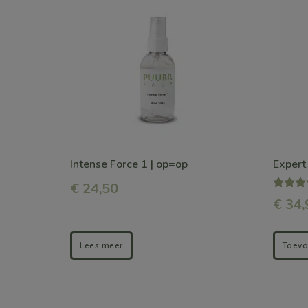
heeft
meerd
variati
Deze
optie
kan
gekoz
Intense Force 1 | op=op
Expert
word
€
24,50
op
Waarder
€
34,
4.50
de
uit 5
produ
Lees meer
Toevo