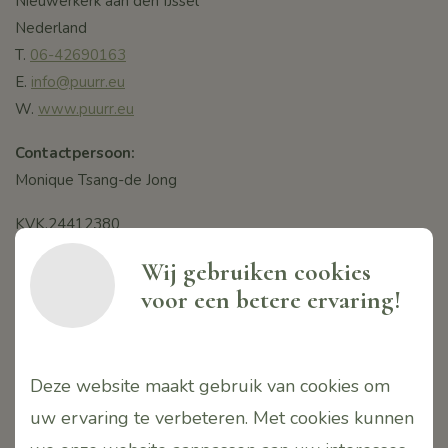
Nieuwerkerk aan den IJssel
Nederland
T.
06-42690163
E.
info@puurr.eu
W.
www.puurr.eu
Contactpersoon:
Monique Tsang-de Jong
KVK.24412380
BTW. NL001636174B77
Wij gebruiken cookies
Iban. NL55INGB0004595860
voor een betere ervaring!
onv. PUURR
Service
Deze website maakt gebruik van cookies om
uw ervaring te verbeteren. Met cookies kunnen
Gratis verzending vanaf
€75,00
anders €8,95 (NL)