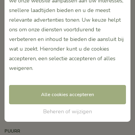
we onze website aanpassen aan uw interesses,
Verzendkosten België/Duitsland €12,95 bij besteding
snellere laadtijden bieden en u de meest
onder
€100,00
relevante advertenties tonen. Uw keuze helpt
De levertijd van uw bestelling is gemiddeld 1 tot 5
werkdagen, onvoorziene omstandigheden
ons om onze diensten voortdurend te
voorbehouden
verbeteren en inhoud te bieden die aansluit bij
Wij versturen met DPD op maandag, dinsdag en
wat u zoekt. Hieronder kunt u de cookies
donderdag. Uitgesloten van Feestdagen dan zijn
accepteren, een selectie accepteren of alles
wij gesloten!
weigeren
.
Betalingen via:
Ideal betalingen
Bancontact
Alle cookies accepteren
Beheren of wijzigen
Info
PUURR