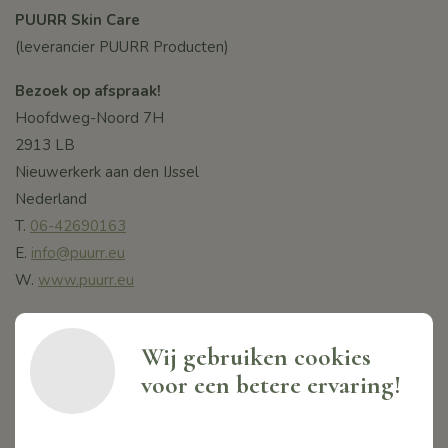
PUURR Skin Care
(leverancier PUURR Producten)
Bezoek op afspraak!
Hoofdweg-Noord 7H
2913 LB
Nieuwerkerk aan den IJssel
Nederland
T.
06-42690163
E.
info@puurr.eu
W.
www.puurr.eu
Contactpersoon:
Monique Tsang-de Jong
Wij gebruiken cookies
voor een betere ervaring!
KVK.24412380
BTW. NL001636174B77