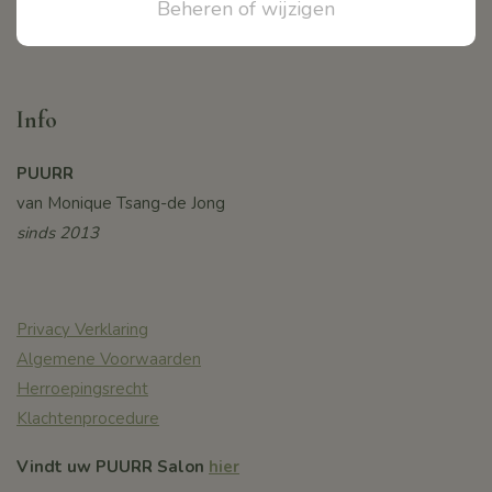
Ideal betalingen
Beheren of wijzigen
Bancontact
Info
PUURR
van Monique Tsang-de Jong
sinds 2013
Privacy Verklaring
Algemene Voorwaarden
Herroepingsrecht
Klachtenprocedure
Vindt uw PUURR Salon
hier