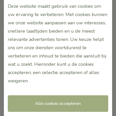
Iban. NL55INGB0004595860
Deze website maakt gebruik van cookies om
onv. PUURR
uw ervaring te verbeteren. Met cookies kunnen
we onze website aanpassen aan uw interesses,
Service
snellere laadtijden bieden en u de meest
relevante advertenties tonen. Uw keuze helpt
Gratis verzending vanaf
€75,00
anders €8,95 (NL)
ons om onze diensten voortdurend te
Verzendkosten België/Duitsland €12,95 bij besteding
onder
€100,00
verbeteren en inhoud te bieden die aansluit bij
De levertijd van uw bestelling is gemiddeld 1 tot 5
wat u zoekt. Hieronder kunt u de cookies
werkdagen, onvoorziene omstandigheden
accepteren, een selectie accepteren of alles
voorbehouden
weigeren
.
Wij versturen met DPD op maandag, dinsdag en
donderdag. Uitgesloten van Feestdagen dan zijn
wij gesloten!
Alle cookies accepteren
Betalingen via: