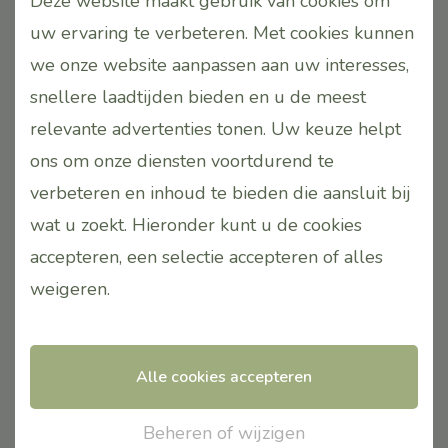
Deze website maakt gebruik van cookies om
Je bent succesvol ingeschreven voor onze
uw ervaring te verbeteren. Met cookies kunnen
nieuwsbrief. Als dank voor je interesse, willen we
we onze website aanpassen aan uw interesses,
je graag een speciale welkomstkorting aanbieden.
snellere laadtijden bieden en u de meest
WELKOM10
Gebruik de kortingscode
bij je
relevante advertenties tonen. Uw keuze helpt
eerste bestelling in onze shop en ontvang 10%
ons om onze diensten voortdurend te
korting. Deze code is eenmalig te gebruiken, dus
verbeteren en inhoud te bieden die aansluit bij
zorg ervoor dat je deze goed benut.
wat u zoekt. Hieronder kunt u de cookies
accepteren, een selectie accepteren of alles
Let op:
de kortingscode is alleen geldig voor
weigeren
.
klanten met een account. Maak een account aan
om je code te kunnen gebruiken en geniet van
exclusieve voordelen!
Alle cookies accepteren
We kijken ernaar uit om je op de hoogte te
Beheren of wijzigen
houden van al onze nieuwste producten,