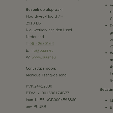
V
Bezoek op afspraak!
€
Hoofdweg-Noord 7H
€
2913 LB
De
Nieuwerkerk aan den IJssel
g
Nederland
o
T.
06-42690163
v
E.
info@puurr.eu
W
W.
www.puurr.eu
m
d
Contactpersoon:
F
Monique Tsang-de Jong
g
KVK.24412380
Betalin
BTW. NL001636174B77
Iban. NL55INGB0004595860
I
onv. PUURR
B