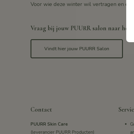
Voor wie deze winter wil vertragen en echt
Vraag bij jouw PUURR salon naar het 
Vindt hier jouw PUURR Salon
Contact
Servic
PUURR Skin Care
G
(leverancier PUURR Producten)
a