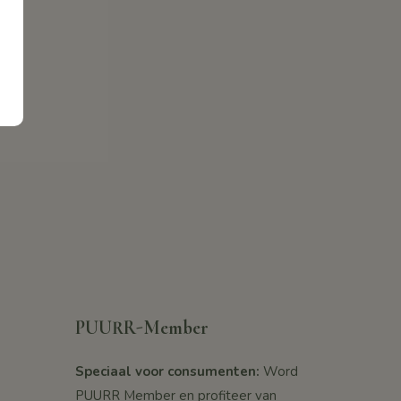
PUURR-Member
Speciaal voor consumenten:
Word
PUURR Member en profiteer van