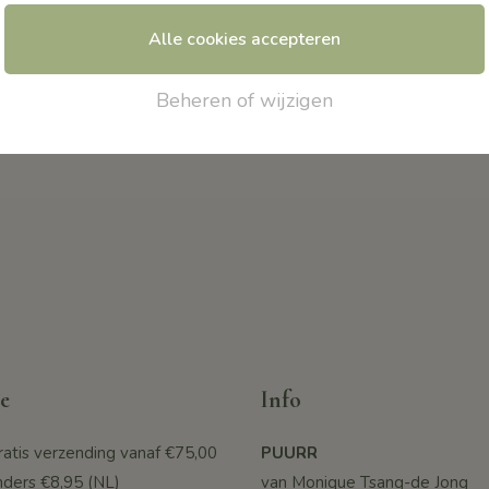
 wil voelen.
Alle cookies accepteren
Beheren of wijzigen
Deep Calm Ritueel.
e
Info
ratis verzending vanaf
€75,00
PUURR
nders €8,95 (NL)
van Monique Tsang-de Jong