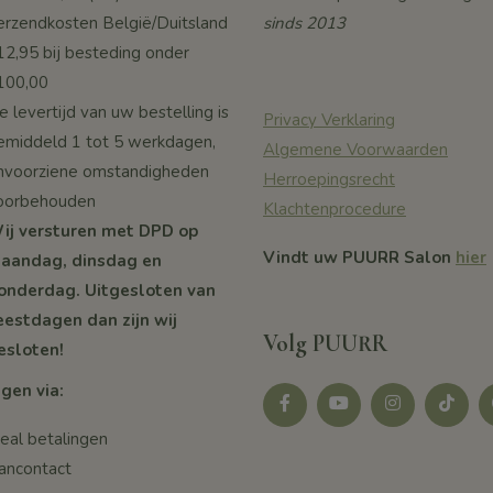
erzendkosten België/Duitsland
sinds 2013
12,95 bij besteding onder
100,00
 levertijd van uw bestelling is
Privacy Verklaring
emiddeld 1 tot 5 werkdagen,
Algemene Voorwaarden
nvoorziene omstandigheden
Herroepingsrecht
oorbehouden
Klachtenprocedure
ij versturen met DPD op
Vindt uw PUURR Salon
hier
aandag, dinsdag en
onderdag. Uitgesloten van
eestdagen dan zijn wij
Volg PUURR
esloten!
gen via:
Facebook
youtube
instagram
tikotk
deal betalingen
ancontact