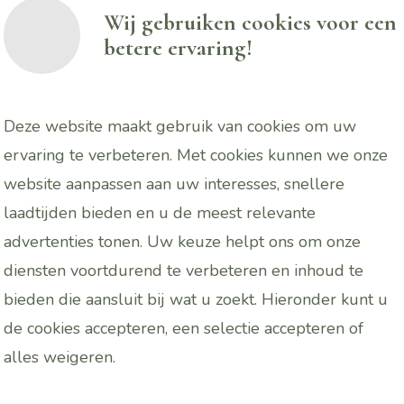
Wij gebruiken cookies voor een
gen door warmte en
betere ervaring!
sium en lavendel op
n ontspanning. Zachte
Deze website maakt gebruik van cookies om uw
en warme aventurijn
ervaring te verbeteren. Met cookies kunnen we onze
spanning en brengen
website aanpassen aan uw interesses, snellere
laadtijden bieden en u de meest relevante
afloop zacht, gevoed
advertenties tonen. Uw keuze helpt ons om onze
diensten voortdurend te verbeteren en inhoud te
ller en je lichaam komt
bieden die aansluit bij wat u zoekt. Hieronder kunt u
de cookies accepteren, een selectie accepteren of
alles
weigeren
.
ht en ritme