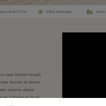
ding vanaf
€75,00
iDEAL betalingen
Gratis
u naar binnen kruipt,
 naar binnen te keren.
een warme, diepe
en en lichaam en huid