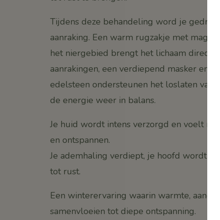
Tijdens deze behandeling word je gedra
aanraking. Een warm rugzakje met magne
het niergebied brengt het lichaam direct i
aanrakingen, een verdiepend masker en e
edelsteen ondersteunen het loslaten van 
de energie weer in balans.
Je huid wordt intens verzorgd en voelt na 
en ontspannen.
Je ademhaling verdiept, je hoofd wordt sti
tot rust.
Een winterervaring waarin warmte, aandac
samenvloeien tot diepe ontspanning.