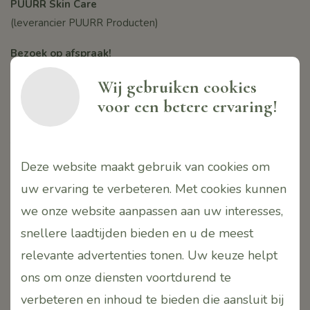
PUURR Skin Care
(leverancier PUURR Producten)
Bezoek op afspraak!
Hoofdweg-Noord 7H
Wij gebruiken cookies
2913 LB
voor een betere ervaring!
Nieuwerkerk aan den IJssel
Nederland
T.
06-42690163
Deze website maakt gebruik van cookies om
E.
info@puurr.eu
W.
www.puurr.eu
uw ervaring te verbeteren. Met cookies kunnen
we onze website aanpassen aan uw interesses,
Contactpersoon:
snellere laadtijden bieden en u de meest
Monique Tsang-de Jong
relevante advertenties tonen. Uw keuze helpt
KVK.24412380
ons om onze diensten voortdurend te
BTW. NL001636174B77
verbeteren en inhoud te bieden die aansluit bij
Iban. NL55INGB0004595860