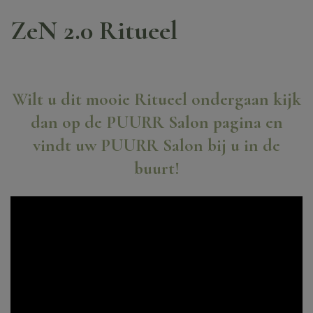
ZeN 2.0 Ritueel
Wilt u dit mooie Ritueel ondergaan kijk
dan op de PUURR Salon pagina en
vindt uw PUURR Salon bij u in de
buurt!