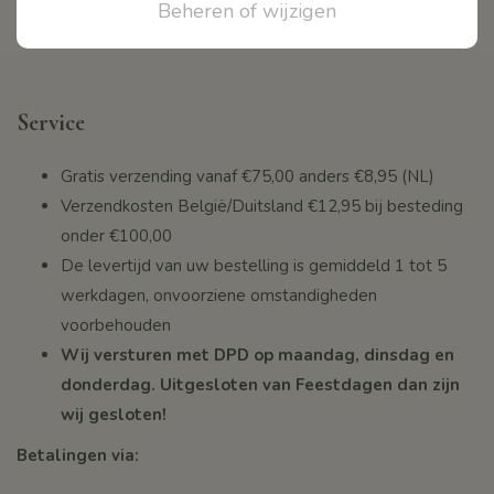
Iban. NL55INGB0004595860
Beheren of wijzigen
onv. PUURR
Service
Gratis verzending vanaf
€75,00
anders €8,95 (NL)
Verzendkosten België/Duitsland €12,95 bij besteding
onder
€100,00
De levertijd van uw bestelling is gemiddeld 1 tot 5
werkdagen, onvoorziene omstandigheden
voorbehouden
Wij versturen met DPD op maandag, dinsdag en
donderdag. Uitgesloten van Feestdagen dan zijn
wij gesloten!
Betalingen via: