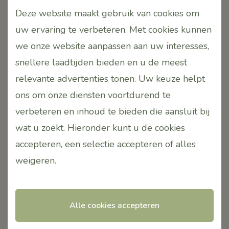
Deze website maakt gebruik van cookies om
PUURR Skin Care
(leverancier PUURR Producten)
uw ervaring te verbeteren. Met cookies kunnen
we onze website aanpassen aan uw interesses,
Bezoek op afspraak!
snellere laadtijden bieden en u de meest
Hoofdweg-Noord 7H
2913 LB
relevante advertenties tonen. Uw keuze helpt
Nieuwerkerk aan den IJssel
ons om onze diensten voortdurend te
Nederland
verbeteren en inhoud te bieden die aansluit bij
T.
06-42690163
wat u zoekt. Hieronder kunt u de cookies
E.
info@puurr.eu
accepteren, een selectie accepteren of alles
W.
www.puurr.eu
weigeren
.
Contactpersoon:
Monique Tsang-de Jong
KVK.24412380
Alle cookies accepteren
BTW. NL001636174B77