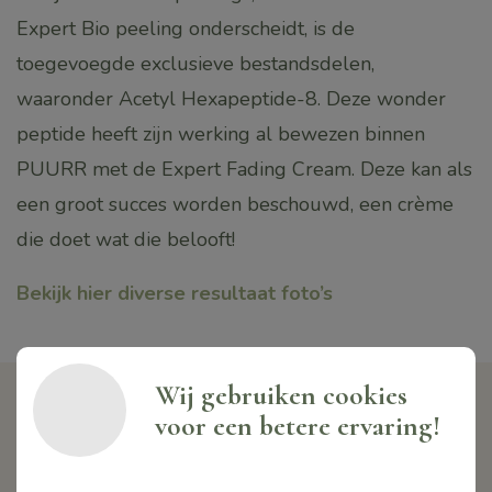
Expert Bio peeling onderscheidt, is de
toegevoegde exclusieve bestandsdelen,
waaronder Acetyl Hexapeptide-8. Deze wonder
peptide heeft zijn werking al bewezen binnen
PUURR met de Expert Fading Cream. Deze kan als
een groot succes worden beschouwd, een crème
die doet wat die belooft!
Bekijk hier diverse resultaat foto’s
Wij gebruiken cookies
voor een betere ervaring!
Contact