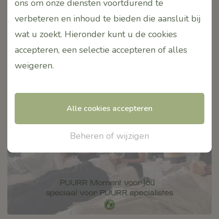
ons om onze diensten voortdurend te
gestegen. Denk hierbij aan…
verbeteren en inhoud te bieden die aansluit bij
wat u zoekt. Hieronder kunt u de cookies
Lees meer
accepteren, een selectie accepteren of alles
weigeren
.
PUURR Moment voor Jou – speciaal
voor PUURR specialistes
Alle cookies accepteren
Geplaatst op: 18 april 2026
Beheren of wijzigen