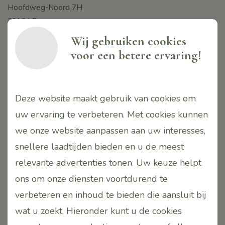
Hoofdweg-Noord 7H
2913 LB
Nieuwerkerk aan den IJssel
Wij gebruiken cookies
Nederland
voor een betere ervaring!
T.
06-42690163
E.
info@puurr.eu
W.
www.puurr.eu
Deze website maakt gebruik van cookies om
Contactpersoon:
uw ervaring te verbeteren. Met cookies kunnen
Monique Tsang-de Jong
we onze website aanpassen aan uw interesses,
snellere laadtijden bieden en u de meest
KVK.24412380
BTW. NL001636174B77
relevante advertenties tonen. Uw keuze helpt
Iban. NL55INGB0004595860
ons om onze diensten voortdurend te
onv. PUURR
verbeteren en inhoud te bieden die aansluit bij
wat u zoekt. Hieronder kunt u de cookies