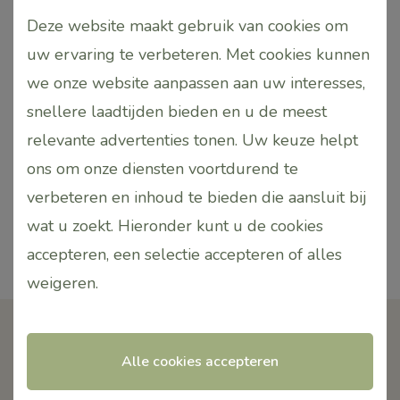
PUURR Ritueel kunt u bij de PUURR
Deze website maakt gebruik van cookies om
Rituelen salon bij u in de buurt! U
uw ervaring te verbeteren. Met cookies kunnen
vindt ze hier.
we onze website aanpassen aan uw interesses,
snellere laadtijden bieden en u de meest
Salon zoeken
relevante advertenties tonen. Uw keuze helpt
ons om onze diensten voortdurend te
verbeteren en inhoud te bieden die aansluit bij
wat u zoekt. Hieronder kunt u de cookies
accepteren, een selectie accepteren of alles
weigeren
.
Alle cookies accepteren
Contact