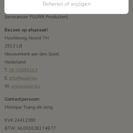
Beheren of wijzigen
PUURR Skin Care
(leverancier PUURR Producten)
Bezoek op afspraak!
Hoofdweg-Noord 7H
2913 LB
Nieuwerkerk aan den IJssel
Nederland
T.
06-42690163
E.
info@puurr.eu
W.
www.puurr.eu
Contactpersoon:
Monique Tsang-de Jong
KVK.24412380
BTW. NL001636174B77