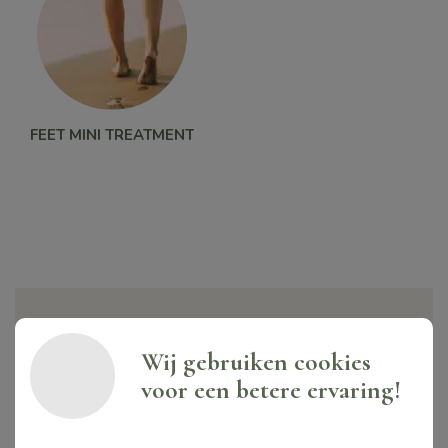
FEET MINI TREATMENT
Zoek een salon
Wij gebruiken cookies
voor een betere ervaring!
Een afspraak maken voor een uniek